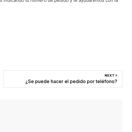
os indicando tu número de pedido y te ayudaremos con la
NEXT
¿Se puede hacer el pedido por teléfono?